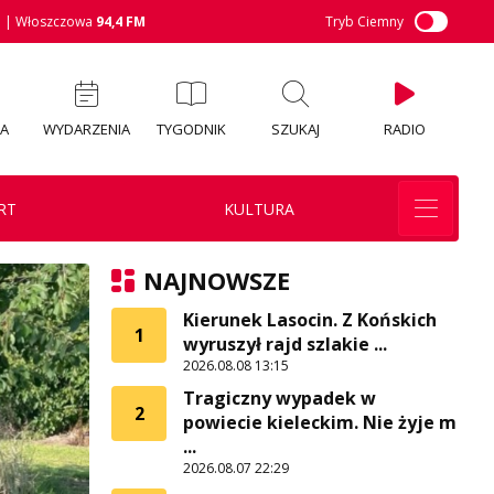
M
| Włoszczowa
94,4 FM
Tryb Ciemny
IA
WYDARZENIA
TYGODNIK
SZUKAJ
RADIO
RT
KULTURA
NAJNOWSZE
Kierunek Lasocin. Z Końskich
1
wyruszył rajd szlakie ...
2026.08.08 13:15
Tragiczny wypadek w
2
powiecie kieleckim. Nie żyje m
...
2026.08.07 22:29