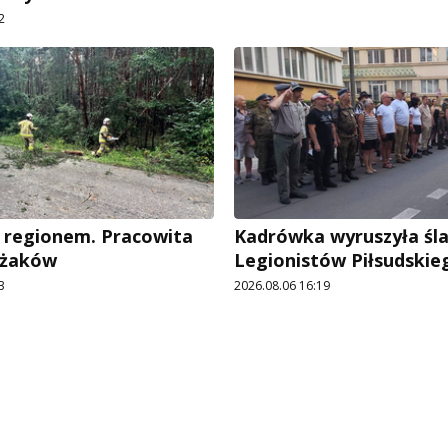
2
 regionem. Pracowita
Kadrówka wyruszyła śl
ażaków
Legionistów Piłsudskie
3
2026.08.06 16:19