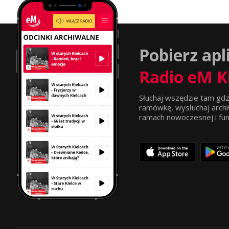
Pobierz apl
Radio eM K
Słuchaj wszędzie tam gdz
ramówkę, wysłuchaj archi
ramach nowoczesnej i funkc