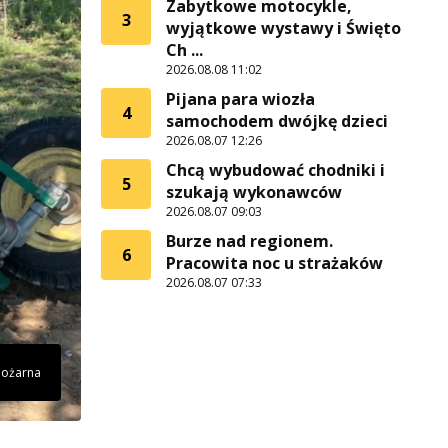
Zabytkowe motocykle,
3
wyjątkowe wystawy i Święto
Ch ...
2026.08.08 11:02
Pijana para wiozła
4
samochodem dwójkę dzieci
2026.08.07 12:26
Chcą wybudować chodniki i
5
szukają wykonawców
2026.08.07 09:03
Burze nad regionem.
6
Pracowita noc u strażaków
2026.08.07 07:33
 Pożarna