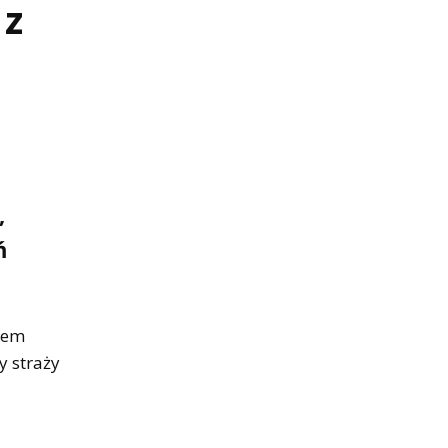
 z
,
ń
dem
y straży