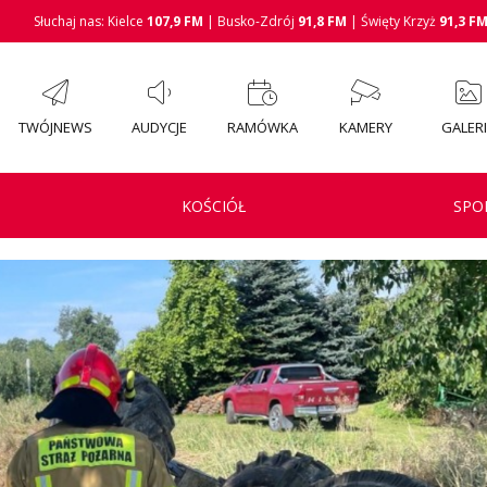
Słuchaj nas: Kielce
107,9 FM
| Busko-Zdrój
91,8 FM
| Święty Krzyż
91,3 F
TWÓJNEWS
AUDYCJE
RAMÓWKA
KAMERY
GALER
KOŚCIÓŁ
SPO