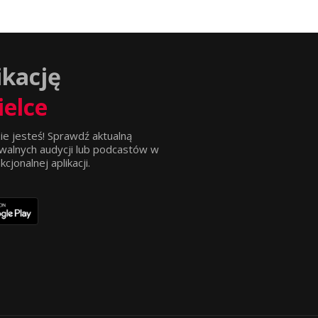
ikację
ielce
ie jesteś! Sprawdź aktualną
walnych audycji lub podcastów w
jonalnej aplikacji.