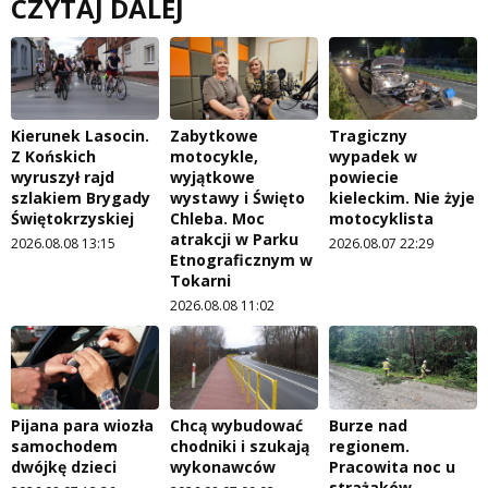
CZYTAJ DALEJ
Kierunek Lasocin.
Zabytkowe
Tragiczny
Z Końskich
motocykle,
wypadek w
wyruszył rajd
wyjątkowe
powiecie
szlakiem Brygady
wystawy i Święto
kieleckim. Nie żyje
Świętokrzyskiej
Chleba. Moc
motocyklista
atrakcji w Parku
2026.08.08 13:15
2026.08.07 22:29
Etnograficznym w
Tokarni
2026.08.08 11:02
Pijana para wiozła
Chcą wybudować
Burze nad
samochodem
chodniki i szukają
regionem.
dwójkę dzieci
wykonawców
Pracowita noc u
strażaków