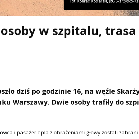
Fot. Konrad Kosiarski, JRG Skarżysko-K
osoby w szpitalu, trasa
zło dziś po godzinie 16, na węźle Skarż
nku Warszawy. Dwie osoby trafiły do szpi
rowca i pasażer opla z obrażeniami głowy zostali zabrani