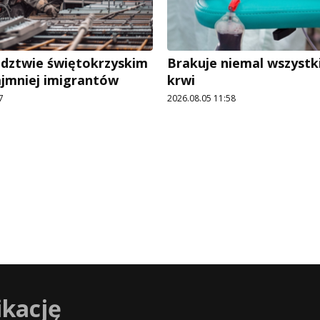
dztwie świętokrzyskim
Brakuje niemal wszystk
ajmniej imigrantów
krwi
7
2026.08.05 11:58
ikację