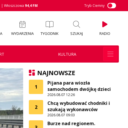
M
| Włoszczowa
94,4 FM
Tryb Ciemny
IA
WYDARZENIA
TYGODNIK
SZUKAJ
RADIO
RT
KULTURA
NAJNOWSZE
Pijana para wiozła
1
samochodem dwójkę dzieci
2026.08.07 12:26
Chcą wybudować chodniki i
2
szukają wykonawców
2026.08.07 09:03
Burze nad regionem.
3