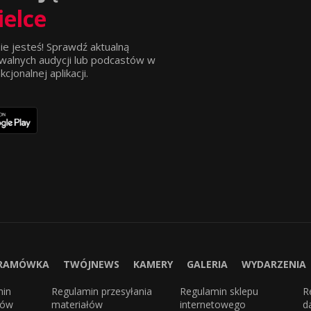
ielce
ie jesteś! Sprawdź aktualną
walnych audycji lub podcastów w
jonalnej aplikacji.
RAMÓWKA
TWÓJNEWS
KAMERY
GALERIA
WYDARZENIA
min
Regulamin przesyłania
Regulamin sklepu
R
sów
materiałów
internetowego
d