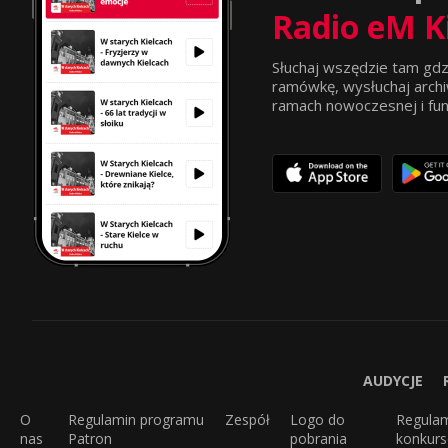
Radio eM K
Słuchaj wszędzie tam gdz
ramówkę, wysłuchaj archi
ramach nowoczesnej i funkc
AUDYCJE
O
Regulamin programu
Zespół
Logo do
Regula
nas
Patron
pobrania
konkur