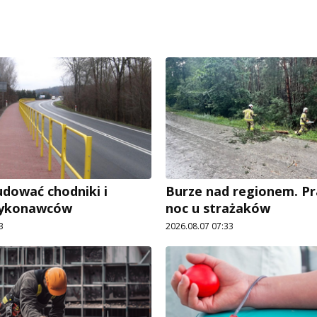
dować chodniki i
Burze nad regionem. P
wykonawców
noc u strażaków
3
2026.08.07 07:33