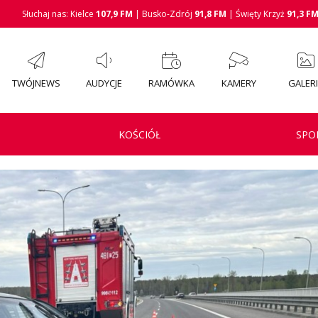
Słuchaj nas: Kielce
107,9 FM
| Busko-Zdrój
91,8 FM
| Święty Krzyż
91,3 F
TWÓJNEWS
AUDYCJE
RAMÓWKA
KAMERY
GALER
KOŚCIÓŁ
SPO