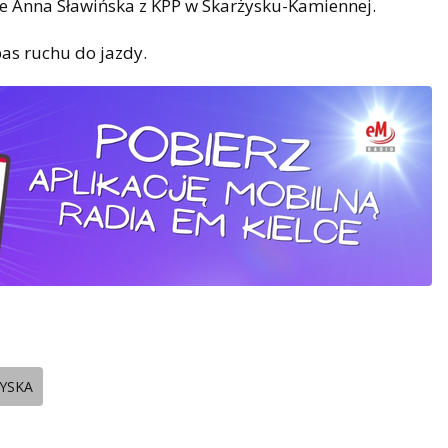
uje Anna Sławińska z KPP w Skarżysku-Kamiennej.
pas ruchu do jazdy.
ZYSKA