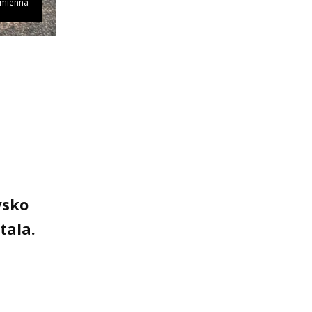
amienna
ysko
tala.