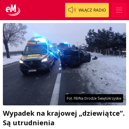
WŁĄCZ RADIO
Fot. FB/Na Drodze Świętokrzyskie
Wypadek na krajowej „dziewiątce”.
Są utrudnienia