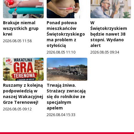
Brakuje niemal
Ponad połowa
W
wszystkich grup
mieszkańców
Świętokrzyskiem
krwi
Świętokrzyskiego
będzie nawet 38
ma problem z
stopni. Wydano
2026.08.05 11:58
otyłością
alert
2026.08.05 11:10
2026.08.05 09:34
Ruszamy z kolejną
Trwają żniwa.
podpowiedzią w
Strażacy zwracają
naszej Wakacyjnej
się do rolników ze
Grze Terenowej!
specjalnym
apelem
2026.08.05 09:12
2026.08.04 15:33