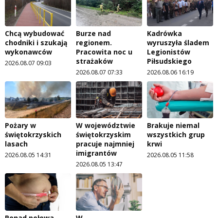
Chcą wybudować
Burze nad
Kadrówka
chodniki i szukają
regionem.
wyruszyła śladem
wykonawców
Pracowita noc u
Legionistów
strażaków
Piłsudskiego
2026.08.07 09:03
2026.08.07 07:33
2026.08.06 16:19
Pożary w
W województwie
Brakuje niemal
świętokrzyskich
świętokrzyskim
wszystkich grup
lasach
pracuje najmniej
krwi
imigrantów
2026.08.05 14:31
2026.08.05 11:58
2026.08.05 13:47
Ponad połowa
W