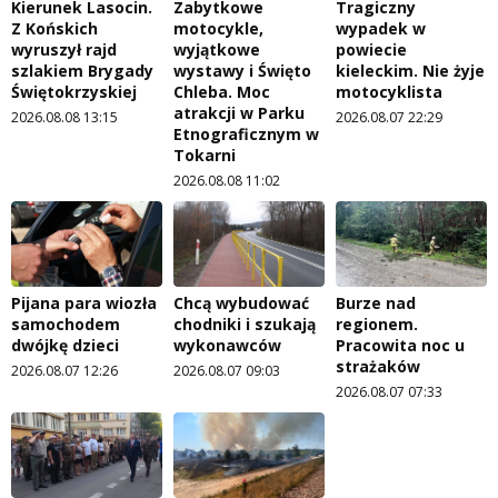
Kierunek Lasocin.
Zabytkowe
Tragiczny
Z Końskich
motocykle,
wypadek w
wyruszył rajd
wyjątkowe
powiecie
szlakiem Brygady
wystawy i Święto
kieleckim. Nie żyje
Świętokrzyskiej
Chleba. Moc
motocyklista
atrakcji w Parku
2026.08.08 13:15
2026.08.07 22:29
Etnograficznym w
Tokarni
2026.08.08 11:02
Pijana para wiozła
Chcą wybudować
Burze nad
samochodem
chodniki i szukają
regionem.
dwójkę dzieci
wykonawców
Pracowita noc u
strażaków
2026.08.07 12:26
2026.08.07 09:03
2026.08.07 07:33