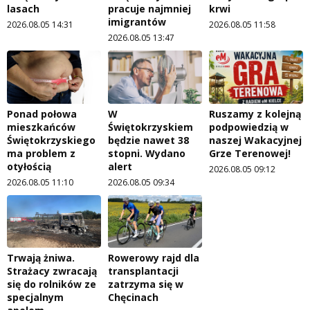
lasach
pracuje najmniej
krwi
imigrantów
2026.08.05 14:31
2026.08.05 11:58
2026.08.05 13:47
Ponad połowa
W
Ruszamy z kolejną
mieszkańców
Świętokrzyskiem
podpowiedzią w
Świętokrzyskiego
będzie nawet 38
naszej Wakacyjnej
ma problem z
stopni. Wydano
Grze Terenowej!
otyłością
alert
2026.08.05 09:12
2026.08.05 11:10
2026.08.05 09:34
Trwają żniwa.
Rowerowy rajd dla
Strażacy zwracają
transplantacji
się do rolników ze
zatrzyma się w
specjalnym
Chęcinach