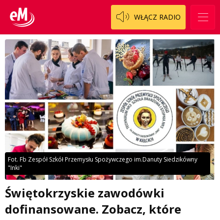
WŁĄCZ RADIO
Fot. Fb Zespół Szkół Przemysłu Spożywczego im.Danuty Siedzikówny
"Inki"
Świętokrzyskie zawodówki
dofinansowane. Zobacz, które