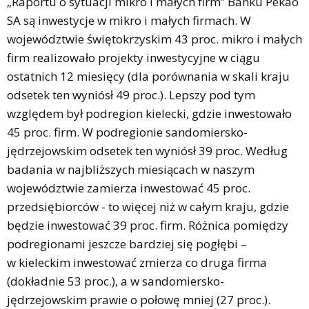
„Raportu o sytuacji mikro i małych firm” Banku Pekao
SA są inwestycje w mikro i małych firmach. W
województwie świętokrzyskim 43 proc. mikro i małych
firm realizowało projekty inwestycyjne w ciągu
ostatnich 12 miesięcy (dla porównania w skali kraju
odsetek ten wyniósł 49 proc.). Lepszy pod tym
względem był podregion kielecki, gdzie inwestowało
45 proc. firm. W podregionie sandomiersko-
jędrzejowskim odsetek ten wyniósł 39 proc. Według
badania w najbliższych miesiącach w naszym
województwie zamierza inwestować 45 proc.
przedsiębiorców - to więcej niż w całym kraju, gdzie
będzie inwestować 39 proc. firm. Różnica pomiędzy
podregionami jeszcze bardziej się pogłębi –
w kieleckim inwestować zmierza co druga firma
(dokładnie 53 proc.), a w sandomiersko-
jędrzejowskim prawie o połowę mniej (27 proc.).