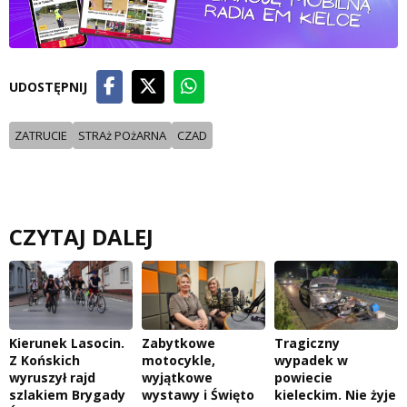
UDOSTĘPNIJ
ZATRUCIE
STRAż POżARNA
CZAD
CZYTAJ DALEJ
Kierunek Lasocin.
Zabytkowe
Tragiczny
Z Końskich
motocykle,
wypadek w
wyruszył rajd
wyjątkowe
powiecie
szlakiem Brygady
wystawy i Święto
kieleckim. Nie żyje