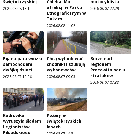
Świętokrzyskiej
Chleba. Moc
motocyklista
atrakcji w Parku
2026.08.08 13:15
2026.08.07 22:29
Etnograficznym w
Tokarni
2026.08.08 11:02
Pijana para wiozła
Chcą wybudować
Burze nad
samochodem
chodniki i szukają
regionem.
dwójkę dzieci
wykonawców
Pracowita noc u
strażaków
2026.08.07 12:26
2026.08.07 09:03
2026.08.07 07:33
Kadrówka
Pożary w
wyruszyła śladem
świętokrzyskich
Legionistów
lasach
Piłsudskiego
2026.08.05 14:31