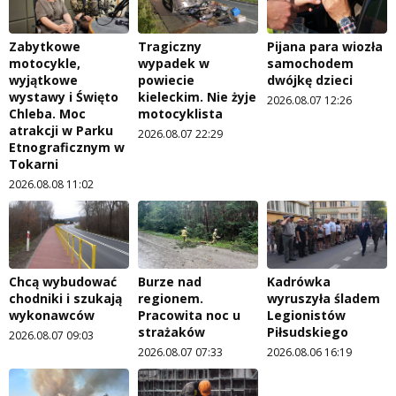
Zabytkowe
Tragiczny
Pijana para wiozła
motocykle,
wypadek w
samochodem
wyjątkowe
powiecie
dwójkę dzieci
wystawy i Święto
kieleckim. Nie żyje
2026.08.07 12:26
Chleba. Moc
motocyklista
atrakcji w Parku
2026.08.07 22:29
Etnograficznym w
Tokarni
2026.08.08 11:02
Chcą wybudować
Burze nad
Kadrówka
chodniki i szukają
regionem.
wyruszyła śladem
wykonawców
Pracowita noc u
Legionistów
strażaków
Piłsudskiego
2026.08.07 09:03
2026.08.07 07:33
2026.08.06 16:19