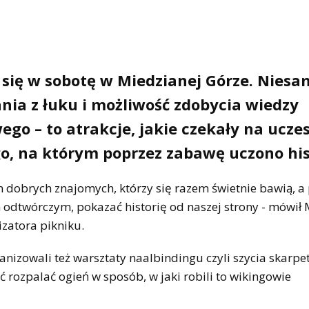
się w sobotę w Miedzianej Górze. Nies
nia z łuku i możliwość zdobycia wiedzy
go – to atrakcje, jakie czekały na ucze
o, na którym poprzez zabawę uczono hist
em dobrych znajomych, którzy się razem świetnie bawią, a
odtwórczym, pokazać historię od naszej strony - mówił 
zatora pikniku.
anizowali też warsztaty naalbindingu czyli szycia skarpetk
ć rozpalać ogień w sposób, w jaki robili to wikingowie