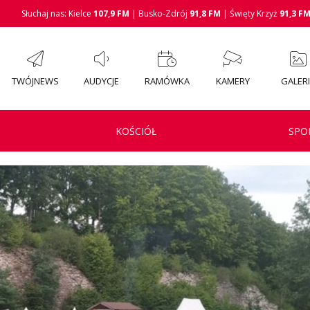
Słuchaj nas: Kielce
107,9 FM
| Busko-Zdrój
91,8 FM
| Święty Krzyż
91,3 F
TWÓJNEWS
AUDYCJE
RAMÓWKA
KAMERY
GALER
KOŚCIÓŁ
SPO