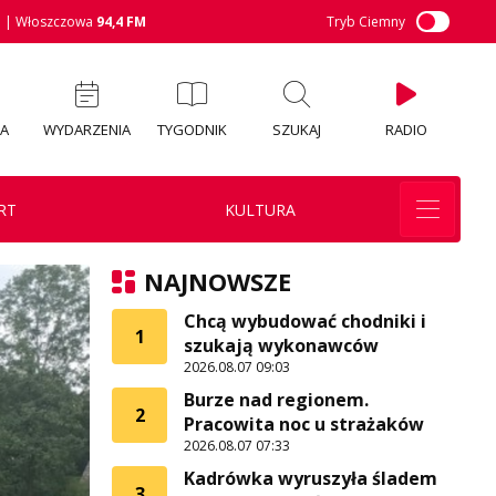
M
| Włoszczowa
94,4 FM
Tryb Ciemny
IA
WYDARZENIA
TYGODNIK
SZUKAJ
RADIO
RT
KULTURA
NAJNOWSZE
Chcą wybudować chodniki i
1
szukają wykonawców
2026.08.07 09:03
Burze nad regionem.
2
Pracowita noc u strażaków
2026.08.07 07:33
Kadrówka wyruszyła śladem
3