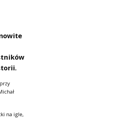
amowite
stników
orii.
 przy
Michał
i na igle,