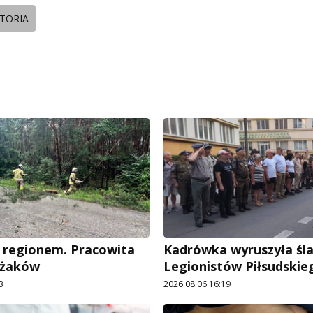
STORIA
 regionem. Pracowita
Kadrówka wyruszyła śl
ażaków
Legionistów Piłsudskie
3
2026.08.06 16:19