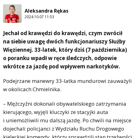
Aleksandra Rękas
2024.10.07 11:53
Jechał od krawędzi do krawędzi, czym zwrócił
na siebie uwagę dwóch funkcjonariuszy Służby
Więziennej. 33-latek, który dziś (7 października)
o poranku wpadł w ręce śledczych, odpowie
wkrótce za jazdę pod wpływem narkotyków.
Podejrzane manewry 33-latka mundurowi zauważyli
w okolicach Chmielnika.
– Mężczyźni dokonali obywatelskiego zatrzymania
kierującego, wyjęli kluczyki ze stacyjki auta
i uniemożliwili mu dalszą jazdę. Po chwili na miejsce
dojechali policjanci z Wydziału Ruchu Drogowego
kieleckiej komendy, którzy sprawdzili stan trzeźwości