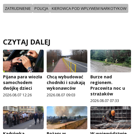
ZATRUDNIENIE
POLICJA
KIEROWCA POD WPLYWEM NARKOTYKOW
CZYTAJ DALEJ
Pijana para wiozła
Chcą wybudować
Burze nad
samochodem
chodniki i szukają
regionem.
dwójkę dzieci
wykonawców
Pracowita noc u
strażaków
2026.08.07 12:26
2026.08.07 09:03
2026.08.07 07:33
Kadrówka
Pożary w
W województwie