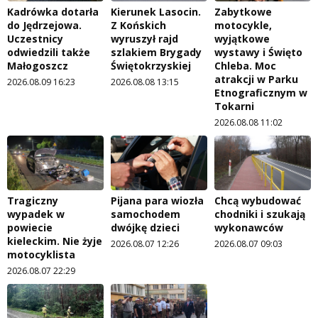
Kadrówka dotarła
Kierunek Lasocin.
Zabytkowe
do Jędrzejowa.
Z Końskich
motocykle,
Uczestnicy
wyruszył rajd
wyjątkowe
odwiedzili także
szlakiem Brygady
wystawy i Święto
Małogoszcz
Świętokrzyskiej
Chleba. Moc
atrakcji w Parku
2026.08.09 16:23
2026.08.08 13:15
Etnograficznym w
Tokarni
2026.08.08 11:02
Tragiczny
Pijana para wiozła
Chcą wybudować
wypadek w
samochodem
chodniki i szukają
powiecie
dwójkę dzieci
wykonawców
kieleckim. Nie żyje
2026.08.07 12:26
2026.08.07 09:03
motocyklista
2026.08.07 22:29