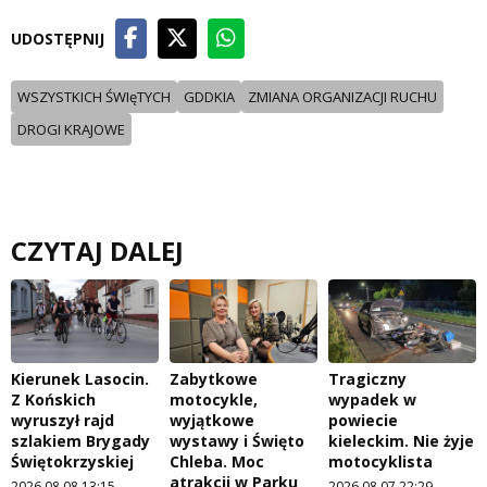
UDOSTĘPNIJ
WSZYSTKICH ŚWIęTYCH
GDDKIA
ZMIANA ORGANIZACJI RUCHU
DROGI KRAJOWE
CZYTAJ DALEJ
Kierunek Lasocin.
Zabytkowe
Tragiczny
Z Końskich
motocykle,
wypadek w
wyruszył rajd
wyjątkowe
powiecie
szlakiem Brygady
wystawy i Święto
kieleckim. Nie żyje
Świętokrzyskiej
Chleba. Moc
motocyklista
atrakcji w Parku
2026.08.08 13:15
2026.08.07 22:29