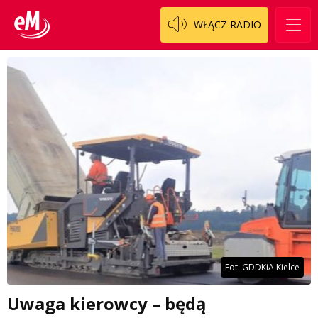
WŁĄCZ RADIO
Fot. GDDKiA Kielce
Uwaga kierowcy – będą