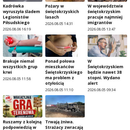
Kadrówka
Pożary w
W województwie
wyruszyła śladem
świętokrzyskich
świętokrzyskim
Legionistów
lasach
pracuje najmniej
Piłsudskiego
imigrantów
2026.08.05 14:31
2026.08.06 16:19
2026.08.05 13:47
Brakuje niemal
Ponad połowa
W
wszystkich grup
mieszkańców
Świętokrzyskiem
krwi
Świętokrzyskiego
będzie nawet 38
ma problem z
stopni. Wydano
2026.08.05 11:58
otyłością
alert
2026.08.05 11:10
2026.08.05 09:34
Ruszamy z kolejną
Trwają żniwa.
podpowiedzią w
Strażacy zwracają