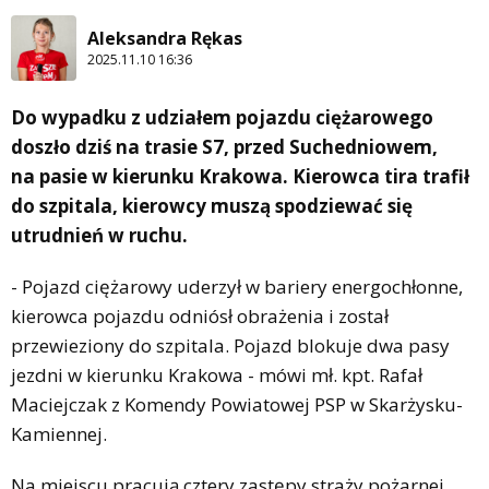
Aleksandra Rękas
2025.11.10 16:36
Do wypadku z udziałem pojazdu ciężarowego
doszło dziś na trasie S7, przed Suchedniowem,
na pasie w kierunku Krakowa. Kierowca tira trafił
do szpitala, kierowcy muszą spodziewać się
utrudnień w ruchu.
- Pojazd ciężarowy uderzył w bariery energochłonne,
kierowca pojazdu odniósł obrażenia i został
przewieziony do szpitala. Pojazd blokuje dwa pasy
jezdni w kierunku Krakowa - mówi mł. kpt. Rafał
Maciejczak z Komendy Powiatowej PSP w Skarżysku-
Kamiennej.
Na miejscu pracują cztery zastępy straży pożarnej.