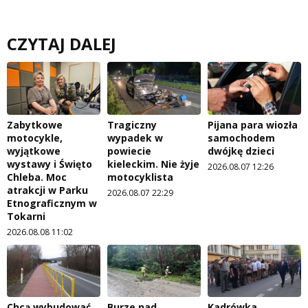
CZYTAJ DALEJ
Zabytkowe
Tragiczny
Pijana para wiozła
motocykle,
wypadek w
samochodem
wyjątkowe
powiecie
dwójkę dzieci
wystawy i Święto
kieleckim. Nie żyje
2026.08.07 12:26
Chleba. Moc
motocyklista
atrakcji w Parku
2026.08.07 22:29
Etnograficznym w
Tokarni
2026.08.08 11:02
Chcą wybudować
Burze nad
Kadrówka