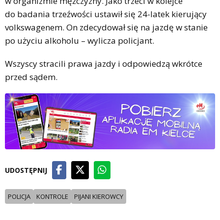
w organizmie mężczyzny. Jako trzeci w kolejce
do badania trzeźwości ustawił się 24-latek kierujący
volkswagenem. On zdecydował się na jazdę w stanie
po użyciu alkoholu – wylicza policjant.
Wszyscy stracili prawa jazdy i odpowiedzą wkrótce
przed sądem.
UDOSTĘPNIJ
POLICJA
KONTROLE
PIJANI KIEROWCY