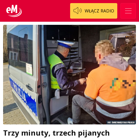
WŁĄCZ RADIO
Trzy minuty, trzech pijanych