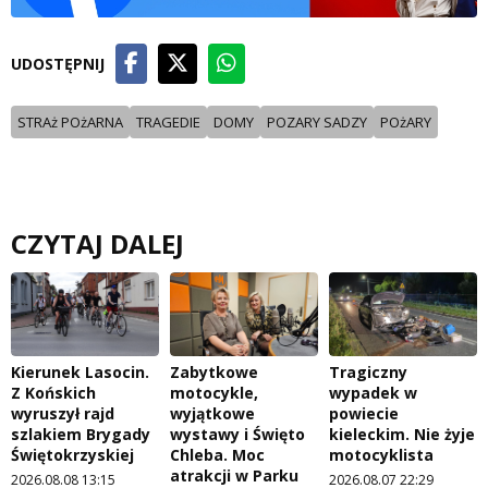
UDOSTĘPNIJ
STRAż POżARNA
TRAGEDIE
DOMY
POZARY SADZY
POżARY
CZYTAJ DALEJ
Kierunek Lasocin.
Zabytkowe
Tragiczny
Z Końskich
motocykle,
wypadek w
wyruszył rajd
wyjątkowe
powiecie
szlakiem Brygady
wystawy i Święto
kieleckim. Nie żyje
Świętokrzyskiej
Chleba. Moc
motocyklista
atrakcji w Parku
2026.08.08 13:15
2026.08.07 22:29