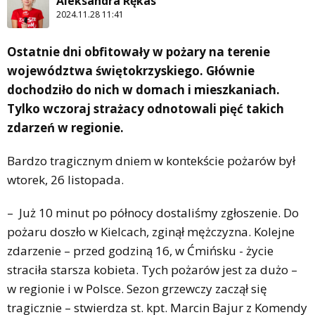
Aleksandra Rękas
2024.11.28 11:41
Ostatnie dni obfitowały w pożary na terenie
województwa świętokrzyskiego. Głównie
dochodziło do nich w domach i mieszkaniach.
Tylko wczoraj strażacy odnotowali pięć takich
zdarzeń w regionie.
Bardzo tragicznym dniem w kontekście pożarów był
wtorek, 26 listopada.
– Już 10 minut po północy dostaliśmy zgłoszenie. Do
pożaru doszło w Kielcach, zginął mężczyzna. Kolejne
zdarzenie – przed godziną 16, w Ćmińsku - życie
straciła starsza kobieta. Tych pożarów jest za dużo –
w regionie i w Polsce. Sezon grzewczy zaczął się
tragicznie – stwierdza st. kpt. Marcin Bajur z Komendy