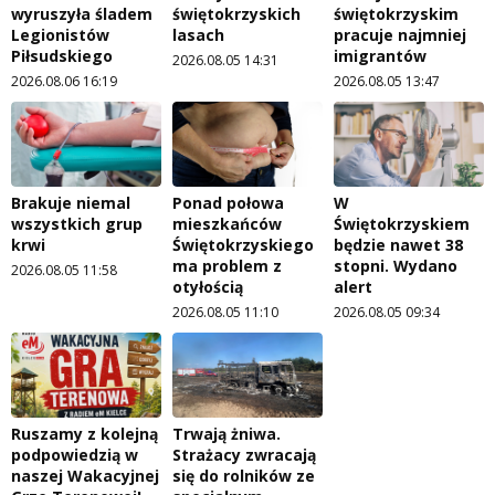
wyruszyła śladem
świętokrzyskich
świętokrzyskim
Legionistów
lasach
pracuje najmniej
Piłsudskiego
imigrantów
2026.08.05 14:31
2026.08.06 16:19
2026.08.05 13:47
Brakuje niemal
Ponad połowa
W
wszystkich grup
mieszkańców
Świętokrzyskiem
krwi
Świętokrzyskiego
będzie nawet 38
ma problem z
stopni. Wydano
2026.08.05 11:58
otyłością
alert
2026.08.05 11:10
2026.08.05 09:34
Ruszamy z kolejną
Trwają żniwa.
podpowiedzią w
Strażacy zwracają
naszej Wakacyjnej
się do rolników ze