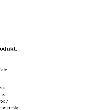
odukt.
ście
nia
ie.
wody
 podkreśla