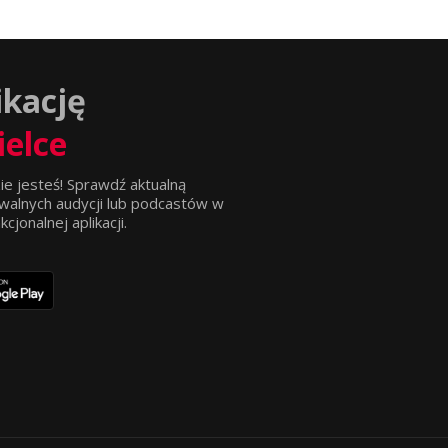
ikację
ielce
ie jesteś! Sprawdź aktualną
walnych audycji lub podcastów w
jonalnej aplikacji.