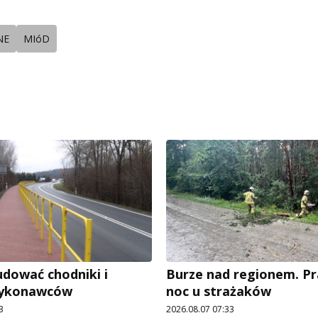
NE
MIóD
dować chodniki i
Burze nad regionem. P
wykonawców
noc u strażaków
3
2026.08.07 07:33