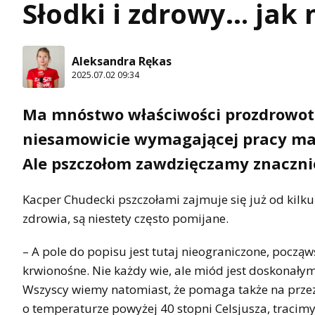
Słodki i zdrowy… jak 
Aleksandra Rękas
2025.07.02 09:34
Ma mnóstwo właściwości prozdrowotn
niesamowicie wymagającej pracy ma
Ale pszczołom zawdzięczamy znacznie
Kacper Chudecki pszczołami zajmuje się już od kilku 
zdrowia, są niestety często pomijane.
– A pole do popisu jest tutaj nieograniczone, począ
krwionośne. Nie każdy wie, ale miód jest doskonały
Wszyscy wiemy natomiast, że pomaga także na przez
o temperaturze powyżej 40 stopni Celsjusza, tracim