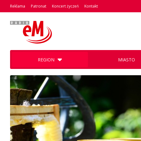
Reklama
Patronat
Koncert życzeń
Kontakt
REGION
MIASTO