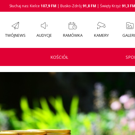
Słuchaj nas: Kielce
107,9 FM
| Busko-Zdrój
91,8 FM
| Święty Krzyż
91,3 F
TWÓJNEWS
AUDYCJE
RAMÓWKA
KAMERY
GALER
KOŚCIÓŁ
SPO