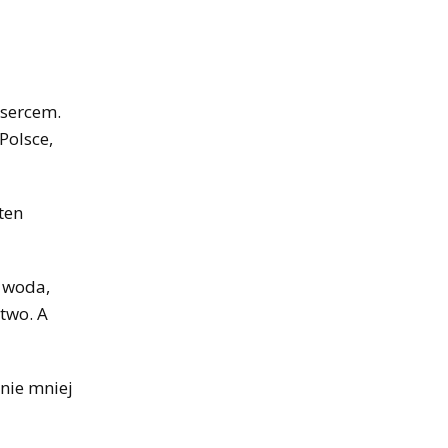
 sercem.
Polsce,
ten
k woda,
two. A
 nie mniej