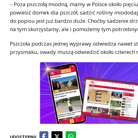
– Poza pszczołą miodną, mamy w Polsce około pięciu
powiesić domek dla pszczół, sadzić rośliny miododajn
do popisu jest już bardzo duże. Choćby sadzenie dr
na tym skorzystamy, ale i pomożemy tym potrzebn
Pszczoła podczas jednej wyprawy odwiedza nawet s
przysmaku, owady muszą odwiedzić około czterech m
UDOSTĘPNIJ