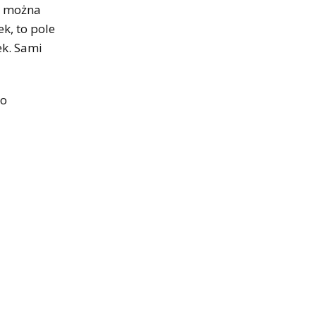
e: można
k, to pole
ek. Sami
go