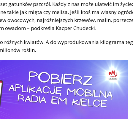
set gatunków pszczół. Każdy z nas może ułatwić im życi
e takie jak mięta czy melisa. Jeśli ktoś ma własny ogróde
zew owocowych, najróżniejszych krzewów, malin, porzecz
ym owadom – podkreśla Kacper Chudecki.
to różnych kwiatów. A do wyprodukowania kilograma te
ilionów roślin.