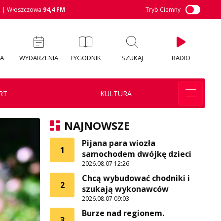
M
| Włoszczowa
94,4 FM
Tryb Ciemny
IA
WYDARZENIA
TYGODNIK
SZUKAJ
RADIO
RT
KULTURA
NAJNOWSZE
Pijana para wiozła
1
samochodem dwójkę dzieci
2026.08.07 12:26
Chcą wybudować chodniki i
2
szukają wykonawców
2026.08.07 09:03
Burze nad regionem.
3