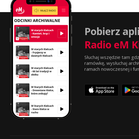
Pobierz apl
Radio eM K
Słuchaj wszędzie tam gdz
ramówkę, wysłuchaj archi
ramach nowoczesnej i funkc