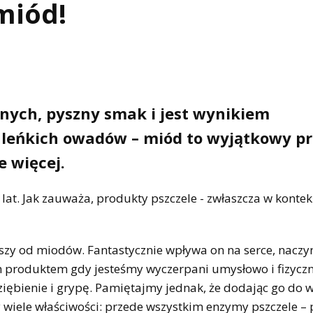
miód!
ych, pyszny smak i jest wynikiem
leńkich owadów – miód to wyjątkowy pr
 więcej.
lat. Jak zauważa, produkty pszczele - zwłaszcza w kontek
wszy od miodów. Fantastycznie wpływa on na serce, naczy
m produktem gdy jesteśmy wyczerpani umysłowo i fizyczn
iębienie i grypę. Pamiętajmy jednak, że dodając go do 
y wiele właściwości: przede wszystkim enzymy pszczele –