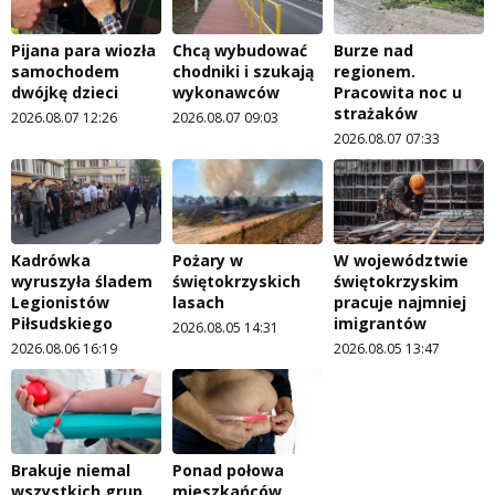
Pijana para wiozła
Chcą wybudować
Burze nad
samochodem
chodniki i szukają
regionem.
dwójkę dzieci
wykonawców
Pracowita noc u
strażaków
2026.08.07 12:26
2026.08.07 09:03
2026.08.07 07:33
Kadrówka
Pożary w
W województwie
wyruszyła śladem
świętokrzyskich
świętokrzyskim
Legionistów
lasach
pracuje najmniej
Piłsudskiego
imigrantów
2026.08.05 14:31
2026.08.06 16:19
2026.08.05 13:47
Brakuje niemal
Ponad połowa
wszystkich grup
mieszkańców