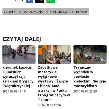
CZUJNIKI
STRAż POżARNA
SEZON GRZEWCZY
POżARY
CZYTAJ DALEJ
Kierunek Lasocin.
Zabytkowe
Tragiczny
Z Końskich
motocykle,
wypadek w
wyruszył rajd
wyjątkowe
powiecie
szlakiem Brygady
wystawy i Święto
kieleckim. Nie żyje
Świętokrzyskiej
Chleba. Moc
motocyklista
atrakcji w Parku
2026.08.08 13:15
2026.08.07 22:29
Etnograficznym w
Tokarni
2026.08.08 11:02