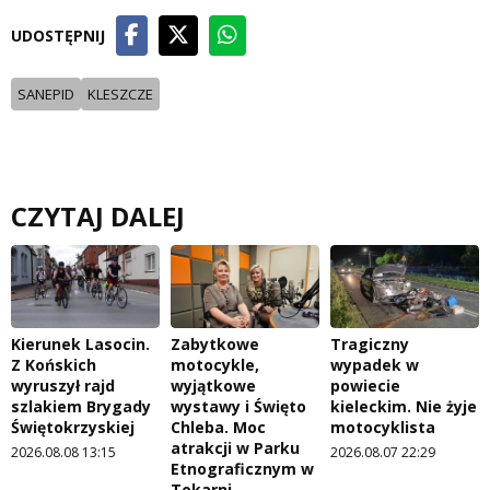
UDOSTĘPNIJ
SANEPID
KLESZCZE
CZYTAJ DALEJ
Kierunek Lasocin.
Zabytkowe
Tragiczny
Z Końskich
motocykle,
wypadek w
wyruszył rajd
wyjątkowe
powiecie
szlakiem Brygady
wystawy i Święto
kieleckim. Nie żyje
Świętokrzyskiej
Chleba. Moc
motocyklista
atrakcji w Parku
2026.08.08 13:15
2026.08.07 22:29
Etnograficznym w
Tokarni