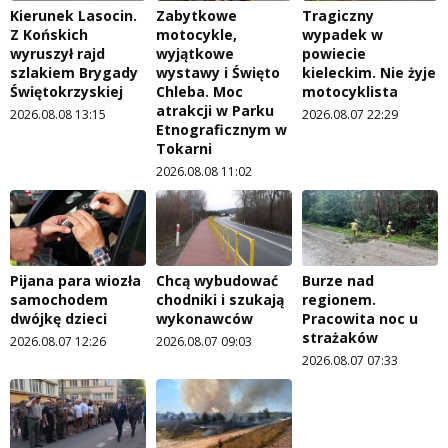
Kierunek Lasocin.
Zabytkowe
Tragiczny
Z Końskich
motocykle,
wypadek w
wyruszył rajd
wyjątkowe
powiecie
szlakiem Brygady
wystawy i Święto
kieleckim. Nie żyje
Świętokrzyskiej
Chleba. Moc
motocyklista
atrakcji w Parku
2026.08.08 13:15
2026.08.07 22:29
Etnograficznym w
Tokarni
2026.08.08 11:02
Pijana para wiozła
Chcą wybudować
Burze nad
samochodem
chodniki i szukają
regionem.
dwójkę dzieci
wykonawców
Pracowita noc u
strażaków
2026.08.07 12:26
2026.08.07 09:03
2026.08.07 07:33