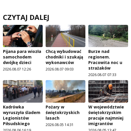
CZYTAJ DALEJ
Pijana para wiozła
Chcą wybudować
Burze nad
samochodem
chodniki i szukają
regionem.
dwójkę dzieci
wykonawców
Pracowita noc u
strażaków
2026.08.07 12:26
2026.08.07 09:03
2026.08.07 07:33
Kadrówka
Pożary w
W województwie
wyruszyła śladem
świętokrzyskich
świętokrzyskim
Legionistów
lasach
pracuje najmniej
Piłsudskiego
imigrantów
2026.08.05 14:31
2026.08.06 16:19
2026.08.05 13:47