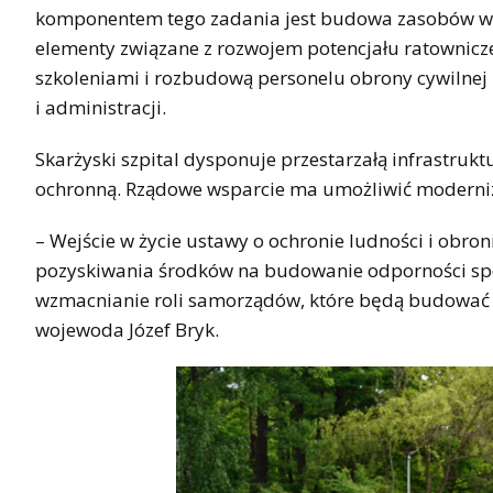
komponentem tego zadania jest budowa zasobów wsp
elementy związane z rozwojem potencjału ratownicze
szkoleniami i rozbudową personelu obrony cywilnej
i administracji.
Skarżyski szpital dysponuje przestarzałą infrastrukt
ochronną. Rządowe wsparcie ma umożliwić moderniza
– Wejście w życie ustawy o ochronie ludności i obro
pozyskiwania środków na budowanie odporności spo
wzmacnianie roli samorządów, które będą budować o
wojewoda Józef Bryk.