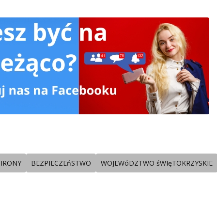
HRONY
BEZPIECZEńSTWO
WOJEWóDZTWO śWIęTOKRZYSKIE