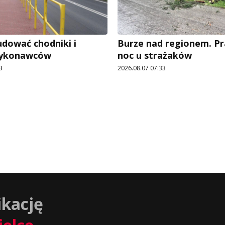
dować chodniki i
Burze nad regionem. P
wykonawców
noc u strażaków
3
2026.08.07 07:33
ikację