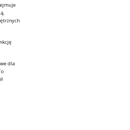
bejmuje
ą,
nętrznych
unkcję
owe dla
To
ił