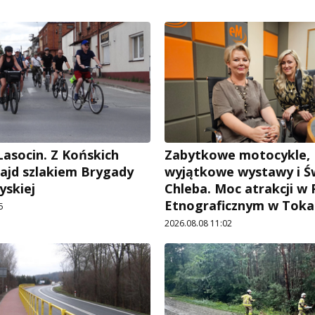
Lasocin. Z Końskich
Zabytkowe motocykle,
rajd szlakiem Brygady
wyjątkowe wystawy i Ś
yskiej
Chleba. Moc atrakcji w
Etnograficznym w Toka
5
2026.08.08 11:02