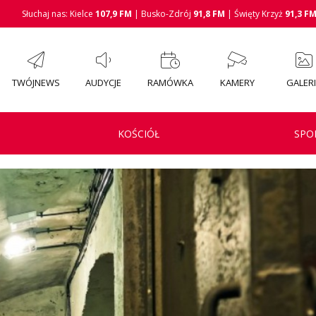
Słuchaj nas: Kielce
107,9 FM
| Busko-Zdrój
91,8 FM
| Święty Krzyż
91,3 F
TWÓJNEWS
AUDYCJE
RAMÓWKA
KAMERY
GALER
KOŚCIÓŁ
SPO