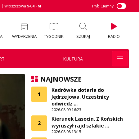
M
| Włoszczowa
94,4 FM
Tryb Ciemny
IA
WYDARZENIA
TYGODNIK
SZUKAJ
RADIO
RT
KULTURA
NAJNOWSZE
Kadrówka dotarła do
1
Jędrzejowa. Uczestnicy
odwiedz ...
2026.08.09 16:23
Kierunek Lasocin. Z Końskich
2
wyruszył rajd szlakie ...
2026.08.08 13:15