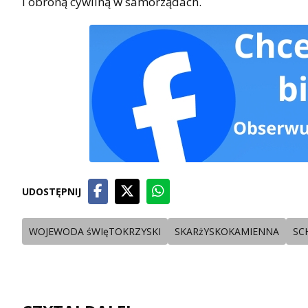
i obroną cywilną w samorządach.
UDOSTĘPNIJ
WOJEWODA śWIęTOKRZYSKI
SKARżYSKOKAMIENNA
SC