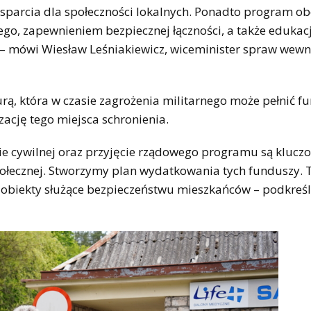
arcia dla społeczności lokalnych. Ponadto program o
go, zapewnieniem bezpiecznej łączności, a także edukacj
 – mówi Wiesław Leśniakiewicz, wiceminister spraw wew
urą, która w czasie zagrożenia militarnego może pełnić f
cję tego miejsca schronienia.
nie cywilnej oraz przyjęcie rządowego programu są klucz
łecznej. Stworzymy plan wydatkowania tych funduszy. 
biekty służące bezpieczeństwu mieszkańców – podkreśl