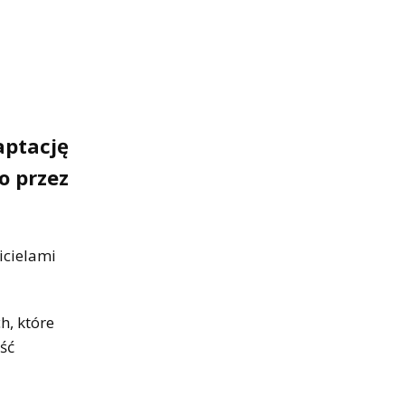
aptację
o przez
icielami
h, które
ść