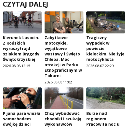
CZYTAJ DALEJ
Kierunek Lasocin.
Zabytkowe
Tragiczny
Z Końskich
motocykle,
wypadek w
wyruszył rajd
wyjątkowe
powiecie
szlakiem Brygady
wystawy i Święto
kieleckim. Nie żyje
Świętokrzyskiej
Chleba. Moc
motocyklista
atrakcji w Parku
2026.08.08 13:15
2026.08.07 22:29
Etnograficznym w
Tokarni
2026.08.08 11:02
Pijana para wiozła
Chcą wybudować
Burze nad
samochodem
chodniki i szukają
regionem.
dwójkę dzieci
wykonawców
Pracowita noc u