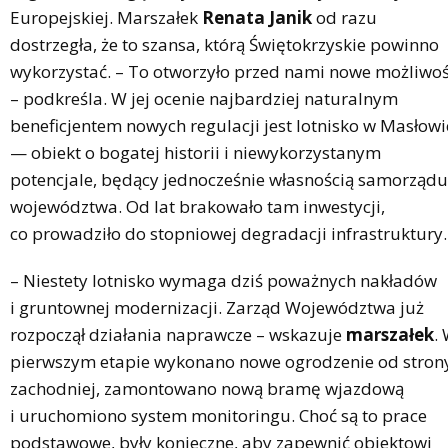
Europejskiej. Marszałek
Renata Janik
od razu
dostrzegła, że to szansa, którą Świętokrzyskie powinno
wykorzystać. – To otworzyło przed nami nowe możliwoś
– podkreśla. W jej ocenie najbardziej naturalnym
beneficjentem nowych regulacji jest lotnisko w Masłowi
— obiekt o bogatej historii i niewykorzystanym
potencjale, będący jednocześnie własnością samorządu
województwa. Od lat brakowało tam inwestycji,
co prowadziło do stopniowej degradacji infrastruktury.
– Niestety lotnisko wymaga dziś poważnych nakładów
i gruntownej modernizacji. Zarząd Województwa już
rozpoczął działania naprawcze – wskazuje
marszałek
.
pierwszym etapie wykonano nowe ogrodzenie od stron
zachodniej, zamontowano nową bramę wjazdową
i uruchomiono system monitoringu. Choć są to prace
podstawowe, były konieczne, aby zapewnić obiektowi