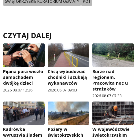
ŚWIęTOKRZYSKIE KURATORIUM OśWIATY
POT
CZYTAJ DALEJ
Pijana para wiozła
Chcą wybudować
Burze nad
samochodem
chodniki i szukają
regionem.
dwójkę dzieci
wykonawców
Pracowita noc u
strażaków
2026.08.07 12:26
2026.08.07 09:03
2026.08.07 07:33
Kadrówka
Pożary w
W województwie
wyruszyła śladem
świętokrzyskich
świętokrzyskim