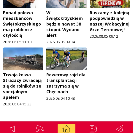
Ponad połowa
W
Ruszamy z kolejną
mieszkańców
Świętokrzyskiem
podpowiedzią w
Świętokrzyskiego
będzie nawet 38
naszej Wakacyjnej
ma problem z
stopni. Wydano
Grze Terenowej!
otyłością
alert
2026.08.05 09:12
2026.08.05 11:10
2026.08.05 09:34
Trwają żniwa.
Rowerowy rajd dla
Strażacy zwracają
transplantacji
się do rolników ze
zatrzyma się w
specjalnym
Chęcinach
apelem
2026.08.04 10:48
2026.08.04 15:33