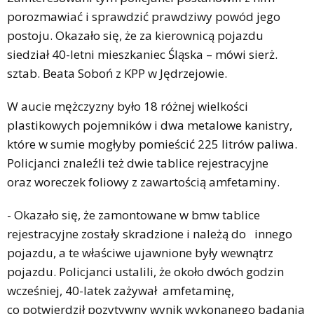
porozmawiać i sprawdzić prawdziwy powód jego
postoju. Okazało się, że za kierownicą pojazdu
siedział 40-letni mieszkaniec Śląska – mówi sierż.
sztab. Beata Soboń z KPP w Jędrzejowie.
W aucie mężczyzny było 18 różnej wielkości
plastikowych pojemników i dwa metalowe kanistry,
które w sumie mogłyby pomieścić 225 litrów paliwa.
Policjanci znaleźli też dwie tablice rejestracyjne
oraz woreczek foliowy z zawartością amfetaminy.
- Okazało się, że zamontowane w bmw tablice
rejestracyjne zostały skradzione i należą do innego
pojazdu, a te właściwe ujawnione były wewnątrz
pojazdu. Policjanci ustalili, że około dwóch godzin
wcześniej, 40-latek zażywał amfetaminę,
co potwierdził pozytywny wynik wykonanego badania