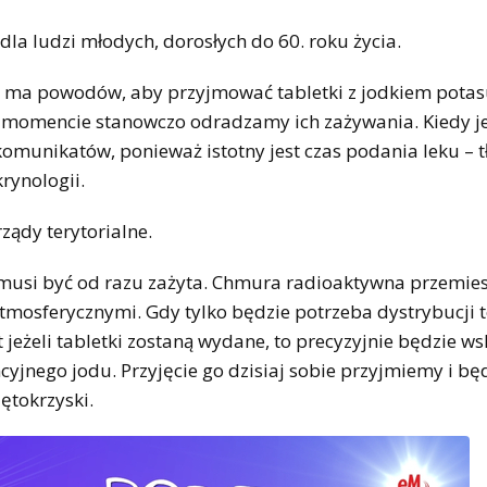
dla ludzi młodych, dorosłych do 60. roku życia.
ma powodów, aby przyjmować tabletki z jodkiem potasu,
m momencie stanowczo odradzamy ich zażywania. Kiedy 
ć komunikatów, ponieważ istotny jest czas podania leku –
rynologii.
ądy terytorialne.
a musi być od razu zażyta. Chmura radioaktywna przemies
atmosferycznymi. Gdy tylko będzie potrzeba dystrybucji 
eżeli tabletki zostaną wydane, to precyzyjnie będzie w
cyjnego jodu. Przyjęcie go dzisiaj sobie przyjmiemy i bę
ętokrzyski.