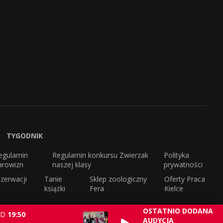
TYGODNIK
egulamin
Regulamin konkursu Zwierzak
Polityka
arowizn
naszej klasy
prywatności
zerwacji
Tanie
Sklep zoologiczny
Oferty Praca
książki
Fera
Kielce
OSTATNIO DODANA
D
19:50
AUDYCJA