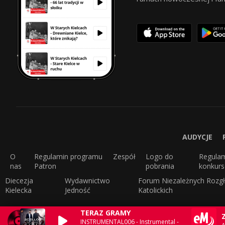
AUDYCJE
O
Regulamin programu
Zespół
Logo do
Regula
nas
Patron
pobrania
konkur
Diecezja
Wydawnictwo
Forum Niezależnych Rozgł
Kielecka
Jedność
Katolickich
TERAZ GRAMY
INSTRUMENTAL006 - Instrumental -