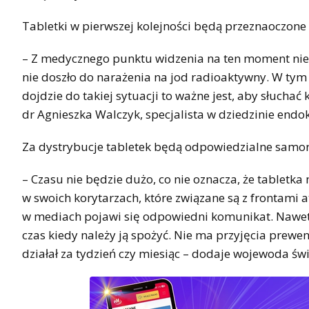
Tabletki w pierwszej kolejności będą przeznaoczone 
– Z medycznego punktu widzenia na ten moment nie 
nie doszło do narażenia na jod radioaktywny. W ty
dojdzie do takiej sytuacji to ważne jest, aby słucha
dr Agnieszka Walczyk, specjalista w dziedzinie endok
Za dystrybucje tabletek będą odpowiedzialne samorz
– Czasu nie będzie dużo, co nie oznacza, że tabletk
w swoich korytarzach, które związane są z frontami 
w mediach pojawi się odpowiedni komunikat. Nawet j
czas kiedy należy ją spożyć. Nie ma przyjęcia prewen
działał za tydzień czy miesiąc – dodaje wojewoda świ