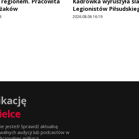
 regionem. Pracowita
Kadrówka wyruszyła śl
ażaków
Legionistów Piłsudskie
3
2026.08.06 16:19
ikację
ielce
ie jesteś! Sprawdź aktualną
walnych audycji lub podcastów w
jonalnej aplikacji.