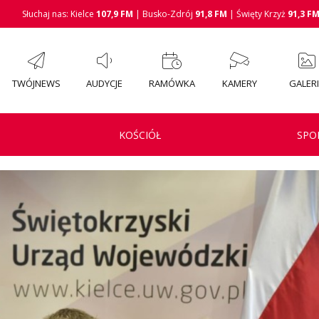
Słuchaj nas: Kielce
107,9 FM
| Busko-Zdrój
91,8 FM
| Święty Krzyż
91,3 F
TWÓJNEWS
AUDYCJE
RAMÓWKA
KAMERY
GALER
KOŚCIÓŁ
SPO