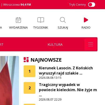
M
| Włoszczowa
94,4 FM
Tryb Ciemny
IA
WYDARZENIA
TYGODNIK
SZUKAJ
RADIO
RT
KULTURA
NAJNOWSZE
Kierunek Lasocin. Z Końskich
1
wyruszył rajd szlakie ...
2026.08.08 13:15
Tragiczny wypadek w
2
powiecie kieleckim. Nie żyje m
...
2026.08.07 22:29