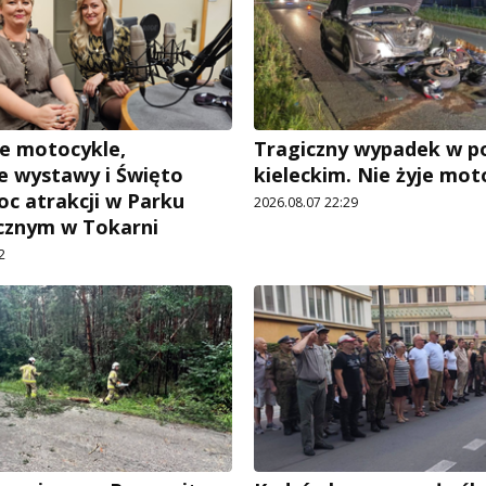
e motocykle,
Tragiczny wypadek w p
 wystawy i Święto
kieleckim. Nie żyje mot
oc atrakcji w Parku
2026.08.07 22:29
cznym w Tokarni
2