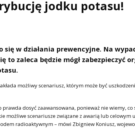
rybucję jodku potasu!
o się w działania prewencyjne. Na wypa
ię to zaleca będzie mógł zabezpieczyć o
otasu.
d zakłada możliwy scenariusz, którym może być uszkodzen
o prawda dosyć zaawansowana, ponieważ nie wiemy, co s
kie możliwe scenariusze związane z awarią lub celowym 
d jodem radioaktywnym – mówi Zbigniew Koniusz, wojew