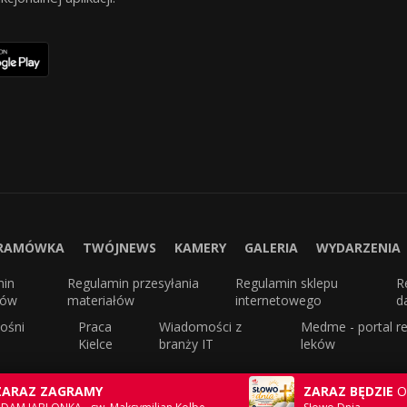
RAMÓWKA
TWÓJNEWS
KAMERY
GALERIA
WYDARZENIA
min
Regulamin przesyłania
Regulamin sklepu
R
sów
materiałów
internetowego
d
ośni
Praca
Wiadomości z
Medme - portal re
Kielce
branży IT
leków
ZARAZ ZAGRAMY
ZARAZ BĘDZIE
O