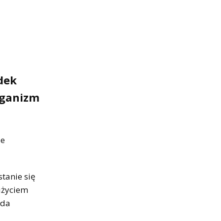
dek
rganizm
ie
tanie się
użyciem
oda