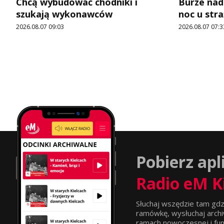
Chcą wybudować chodniki i
Burze nad
szukają wykonawców
noc u str
2026.08.07 09:03
2026.08.07 07:3
Pobierz apl
Radio eM K
Słuchaj wszędzie tam gdz
ramówkę, wysłuchaj archi
ramach nowoczesnej i funkc