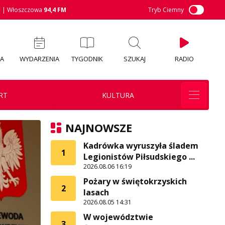
M
| Włoszczowa
94,4 FM
Tryb Ciemny
IA
WYDARZENIA
TYGODNIK
SZUKAJ
RADIO
RT
KULTURA
NAJNOWSZE
Kadrówka wyruszyła śladem
1
Legionistów Piłsudskiego ...
2026.08.06 16:19
Pożary w świętokrzyskich
2
lasach
2026.08.05 14:31
W województwie
3