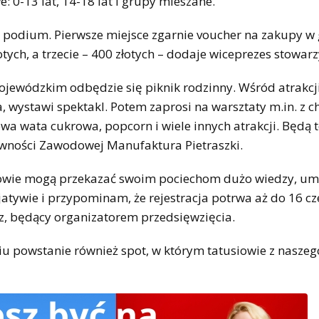
 0-13 lat, 14-18 lat i grupy mieszane.
a podium. Pierwsze miejsce zgarnie voucher na zakupy w 
otych, a trzecie – 400 złotych – dodaje wiceprezes stowarz
ojewódzkim odbędzie się piknik rodzinny. Wśród atrakcj
a, wystawi spektakl. Potem zaprosi na warsztaty m.in. z 
a wata cukrowa, popcorn i wiele innych atrakcji. Będą t
ywności Zawodowej Manufaktura Pietraszki.
iowie mogą przekazać swoim pociechom dużo wiedzy, umi
cjatywie i przypominam, że rejestracja potrwa aż do 16 c
z, będący organizatorem przedsięwzięcia.
 powstanie również spot, w którym tatusiowie z naszeg