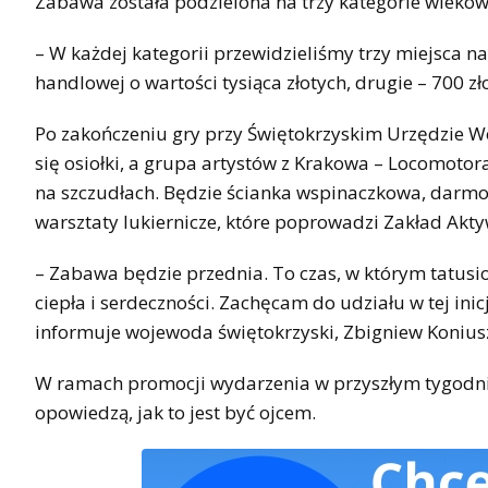
Zabawa została podzielona na trzy kategorie wiekowe:
– W każdej kategorii przewidzieliśmy trzy miejsca n
handlowej o wartości tysiąca złotych, drugie – 700 zł
Po zakończeniu gry przy Świętokrzyskim Urzędzie W
się osiołki, a grupa artystów z Krakowa – Locomotor
na szczudłach. Będzie ścianka wspinaczkowa, darmow
warsztaty lukiernicze, które poprowadzi Zakład Akt
– Zabawa będzie przednia. To czas, w którym tatus
ciepła i serdeczności. Zachęcam do udziału w tej ini
informuje wojewoda świętokrzyski, Zbigniew Konius
W ramach promocji wydarzenia w przyszłym tygodniu
opowiedzą, jak to jest być ojcem.