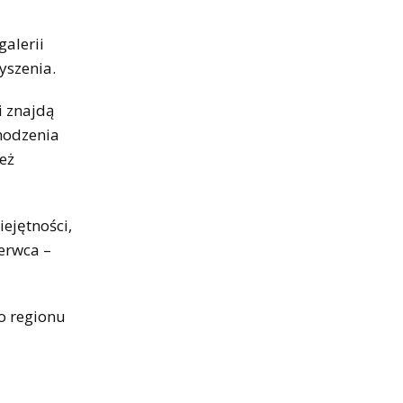
galerii
yszenia.
i znajdą
chodzenia
eż
ejętności,
zerwca –
o regionu