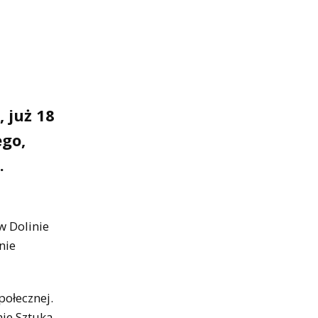
 już 18
ego,
.
w Dolinie
nie
połecznej.
nie Sztuka