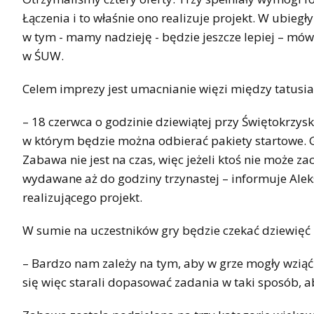
Łączenia i to właśnie ono realizuje projekt. W ubie
w tym - mamy nadzieję - będzie jeszcze lepiej – mówi
w ŚUW.
Celem imprezy jest umacnianie więzi między tatusiam
– 18 czerwca o godzinie dziewiątej przy Świętokrzy
w którym będzie można odbierać pakiety startowe. Gra
Zabawa nie jest na czas, więc jeżeli ktoś nie może z
wydawane aż do godziny trzynastej – informuje Ale
realizującego projekt.
W sumie na uczestników gry będzie czekać dziewięć
– Bardzo nam zależy na tym, aby w grze mogły wzią
się więc starali dopasować zadania w taki sposób, 