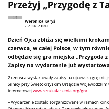
Przeżyj „Przygodę z Ta
Weronika Karyś
2023.06.02 10:13
Dzień Ojca zbliża się wielkimi kroka
czerwca, w całej Polsce, w tym równi
odbędzie się gra miejska „Przygoda z
Zapisy na wydarzenie już wystartowa
2 czerwca wystartowały zapisy na ojcowską grę miejs
Silnicy przy Świętokrzyskim Urzędzie Wojewódzkim w 
internetowej
www.sztukalaczenia.org/gra
.
– Wydarzenie zostało zorganizowane w ramach konkur
Otrzymaliśmy cztery oferty. Trzy spełniały wymogi 