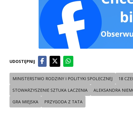
UDOSTĘPNIJ
MINISTERSTWO RODZINY I POLITYKI SPOLECZNEJ
18 CZ
STOWARZYSZENIE SZTUKA LACZENIA
ALEKSANDRA NIEM
GRA MIEJSKA
PRZYGODA Z TATA