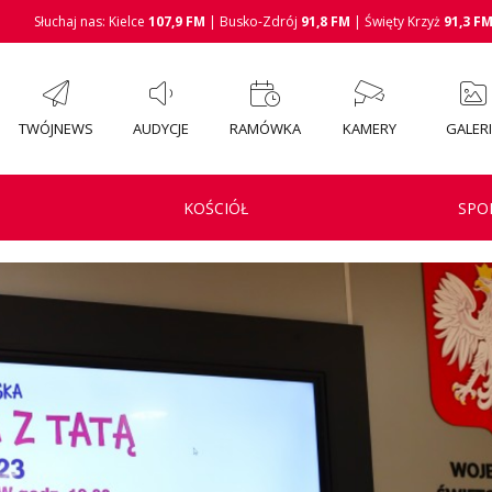
Słuchaj nas: Kielce
107,9 FM
| Busko-Zdrój
91,8 FM
| Święty Krzyż
91,3 F
TWÓJNEWS
AUDYCJE
RAMÓWKA
KAMERY
GALER
KOŚCIÓŁ
SPO