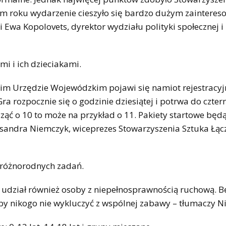
głym roku wydarzenie cieszyło się bardzo dużym zaintere
 Ewa Kopolovets, dyrektor wydziału polityki społecznej i
i i ich dzieciakami.
skim Urzędzie Wojewódzkim pojawi się namiot rejestracyj
 rozpocznie się o godzinie dziesiątej i potrwa do cztern
acząć o 10 to może na przykład o 11. Pakiety startowe będ
ksandra Niemczyk, wiceprezes Stowarzyszenia Sztuka Łąc
 różnorodnych zadań.
ć udział również osoby z niepełnosprawnością ruchową. 
aby nikogo nie wykluczyć z wspólnej zabawy – tłumaczy N