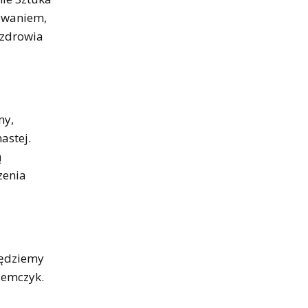
sowaniem,
 zdrowia
ny,
astej.
ą
zenia
Będziemy
iemczyk.