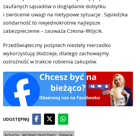
zaufanych sąsiadów o doglądanie dobytku
i zwrócenie uwagi na nietypowe sytuacje . Sąsiedzka
solidarność to niejednokrotnie najlepsze
zabezpieczenie – zauważa Czesna-Wójcik.
Przedświąteczny pośpiech niestety nierzadko
wykorzystują złodzieje, dlatego zachowajmy
ostrożność w trakcie robienia zakupów.
UDOSTĘPNIJ
POLICJA
BEZPIECZEńSTWO
ŚWIęTA