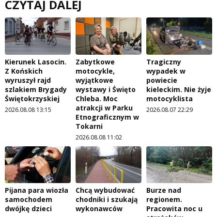
CZYTAJ DALEJ
Kierunek Lasocin.
Zabytkowe
Tragiczny
Z Końskich
motocykle,
wypadek w
wyruszył rajd
wyjątkowe
powiecie
szlakiem Brygady
wystawy i Święto
kieleckim. Nie żyje
Świętokrzyskiej
Chleba. Moc
motocyklista
atrakcji w Parku
2026.08.08 13:15
2026.08.07 22:29
Etnograficznym w
Tokarni
2026.08.08 11:02
Pijana para wiozła
Chcą wybudować
Burze nad
samochodem
chodniki i szukają
regionem.
dwójkę dzieci
wykonawców
Pracowita noc u