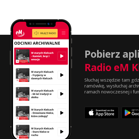
Pobierz apl
Radio eM K
Słuchaj wszędzie tam gdz
ramówkę, wysłuchaj archi
ramach nowoczesnej i funkc