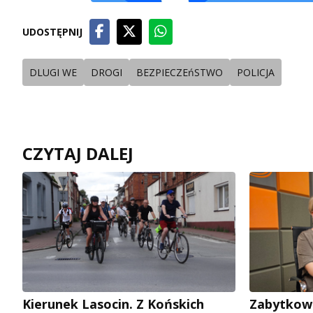
UDOSTĘPNIJ
DLUGI WE
DROGI
BEZPIECZEńSTWO
POLICJA
CZYTAJ DALEJ
Kierunek Lasocin. Z Końskich
Zabytkow