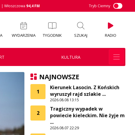
M
| Włoszczowa
94,4 FM
Tryb Ciemny
IA
WYDARZENIA
TYGODNIK
SZUKAJ
RADIO
RT
KULTURA
NAJNOWSZE
Kierunek Lasocin. Z Końskich
1
wyruszył rajd szlakie ...
2026.08.08 13:15
Tragiczny wypadek w
2
powiecie kieleckim. Nie żyje m
...
2026.08.07 22:29