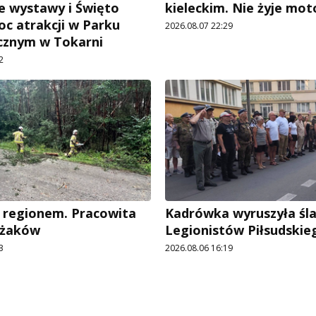
 wystawy i Święto
kieleckim. Nie żyje mot
oc atrakcji w Parku
2026.08.07 22:29
cznym w Tokarni
2
 regionem. Pracowita
Kadrówka wyruszyła śl
ażaków
Legionistów Piłsudskie
3
2026.08.06 16:19