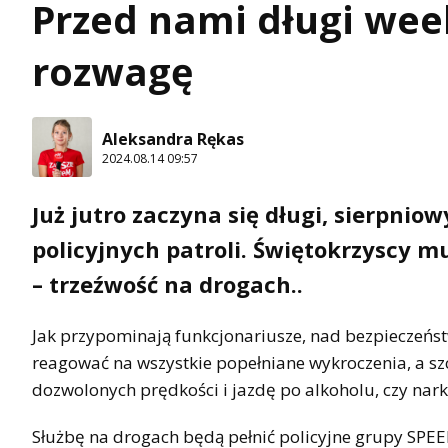
Przed nami długi week
rozwagę
Aleksandra Rękas
2024.08.14 09:57
Już jutro zaczyna się długi, sierpn
policyjnych patroli. Świętokrzyscy 
– trzeźwość na drogach..
Jak przypominają funkcjonariusze, nad bezpieczeńs
reagować na wszystkie popełniane wykroczenia, a szc
dozwolonych prędkości i jazdę po alkoholu, czy nar
Służbę na drogach będą pełnić policyjne grupy SPE