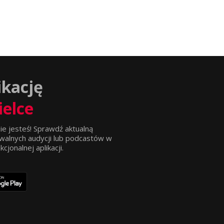
ikację
ielce
ie jesteś! Sprawdź aktualną
walnych audycji lub podcastów w
jonalnej aplikacji.