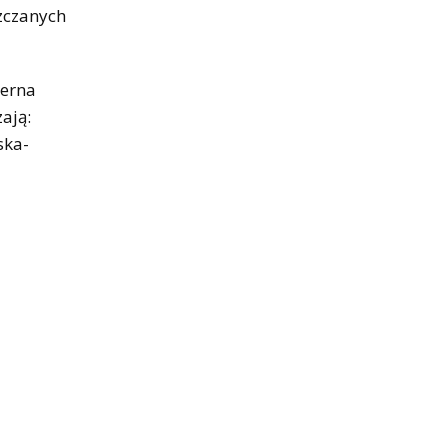
szczanych
ierna
ają:
ska-