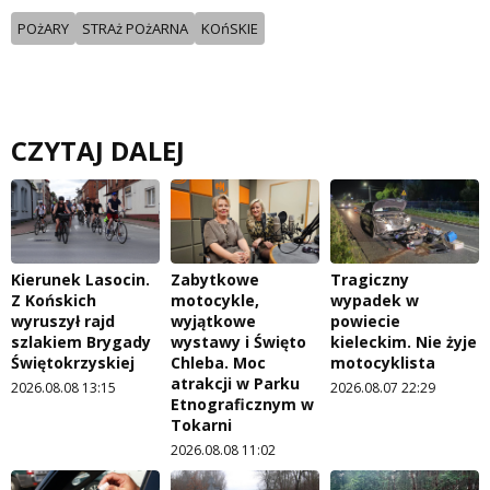
POżARY
STRAż POżARNA
KOńSKIE
CZYTAJ DALEJ
Kierunek Lasocin.
Zabytkowe
Tragiczny
Z Końskich
motocykle,
wypadek w
wyruszył rajd
wyjątkowe
powiecie
szlakiem Brygady
wystawy i Święto
kieleckim. Nie żyje
Świętokrzyskiej
Chleba. Moc
motocyklista
atrakcji w Parku
2026.08.08 13:15
2026.08.07 22:29
Etnograficznym w
Tokarni
2026.08.08 11:02