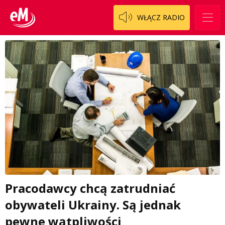
WŁĄCZ RADIO
Pracodawcy chcą zatrudniać
obywateli Ukrainy. Są jednak
pewne wątpliwości