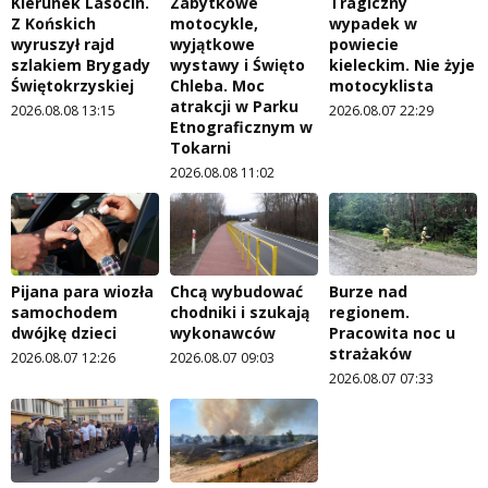
Kierunek Lasocin.
Zabytkowe
Tragiczny
Z Końskich
motocykle,
wypadek w
wyruszył rajd
wyjątkowe
powiecie
szlakiem Brygady
wystawy i Święto
kieleckim. Nie żyje
Świętokrzyskiej
Chleba. Moc
motocyklista
atrakcji w Parku
2026.08.08 13:15
2026.08.07 22:29
Etnograficznym w
Tokarni
2026.08.08 11:02
Pijana para wiozła
Chcą wybudować
Burze nad
samochodem
chodniki i szukają
regionem.
dwójkę dzieci
wykonawców
Pracowita noc u
strażaków
2026.08.07 12:26
2026.08.07 09:03
2026.08.07 07:33