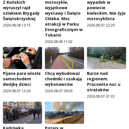
Z Końskich
motocykle,
wypadek w
wyruszył rajd
wyjątkowe
powiecie
szlakiem Brygady
wystawy i Święto
kieleckim. Nie żyje
Świętokrzyskiej
Chleba. Moc
motocyklista
atrakcji w Parku
2026.08.08 13:15
2026.08.07 22:29
Etnograficznym w
Tokarni
2026.08.08 11:02
Pijana para wiozła
Chcą wybudować
Burze nad
samochodem
chodniki i szukają
regionem.
dwójkę dzieci
wykonawców
Pracowita noc u
strażaków
2026.08.07 12:26
2026.08.07 09:03
2026.08.07 07:33
Kadrówka
Pożary w