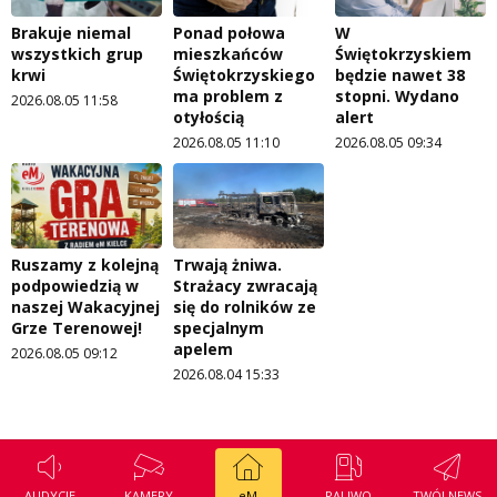
Brakuje niemal
Ponad połowa
W
wszystkich grup
mieszkańców
Świętokrzyskiem
krwi
Świętokrzyskiego
będzie nawet 38
ma problem z
stopni. Wydano
2026.08.05 11:58
otyłością
alert
2026.08.05 11:10
2026.08.05 09:34
Ruszamy z kolejną
Trwają żniwa.
podpowiedzią w
Strażacy zwracają
naszej Wakacyjnej
się do rolników ze
Grze Terenowej!
specjalnym
apelem
2026.08.05 09:12
2026.08.04 15:33
AUDYCJE
KAMERY
eM
PALIWO
TWÓJ NEWS