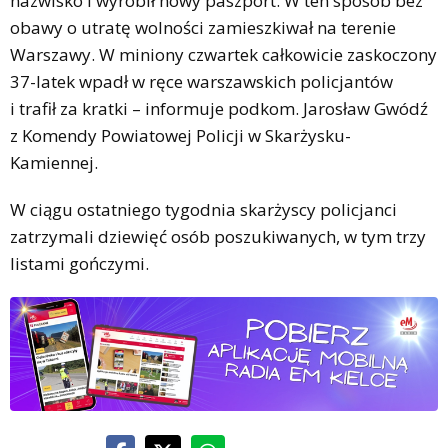
nazwisko i wyrobił nowy paszport. W ten sposób bez
obawy o utratę wolności zamieszkiwał na terenie
Warszawy. W miniony czwartek całkowicie zaskoczony
37-latek wpadł w ręce warszawskich policjantów
i trafił za kratki – informuje podkom. Jarosław Gwódź
z Komendy Powiatowej Policji w Skarżysku-
Kamiennej.
W ciągu ostatniego tygodnia skarżyscy policjanci
zatrzymali dziewięć osób poszukiwanych, w tym trzy
listami gończymi.