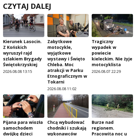
CZYTAJ DALEJ
Kierunek Lasocin.
Zabytkowe
Tragiczny
Z Końskich
motocykle,
wypadek w
wyruszył rajd
wyjątkowe
powiecie
szlakiem Brygady
wystawy i Święto
kieleckim. Nie żyje
Świętokrzyskiej
Chleba. Moc
motocyklista
atrakcji w Parku
2026.08.08 13:15
2026.08.07 22:29
Etnograficznym w
Tokarni
2026.08.08 11:02
Pijana para wiozła
Chcą wybudować
Burze nad
samochodem
chodniki i szukają
regionem.
dwójkę dzieci
wykonawców
Pracowita noc u