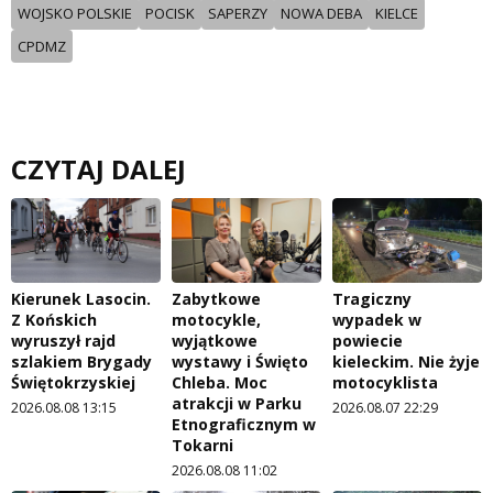
WOJSKO POLSKIE
POCISK
SAPERZY
NOWA DEBA
KIELCE
CPDMZ
CZYTAJ DALEJ
Kierunek Lasocin.
Zabytkowe
Tragiczny
Z Końskich
motocykle,
wypadek w
wyruszył rajd
wyjątkowe
powiecie
szlakiem Brygady
wystawy i Święto
kieleckim. Nie żyje
Świętokrzyskiej
Chleba. Moc
motocyklista
atrakcji w Parku
2026.08.08 13:15
2026.08.07 22:29
Etnograficznym w
Tokarni
2026.08.08 11:02