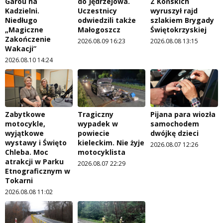
Garou na
do Jędrzejowa.
Z Końskich
Kadzielni.
Uczestnicy
wyruszył rajd
Niedługo
odwiedzili także
szlakiem Brygady
„Magiczne
Małogoszcz
Świętokrzyskiej
Zakończenie
2026.08.09 16:23
2026.08.08 13:15
Wakacji”
2026.08.10 14:24
Zabytkowe
Tragiczny
Pijana para wiozła
motocykle,
wypadek w
samochodem
wyjątkowe
powiecie
dwójkę dzieci
wystawy i Święto
kieleckim. Nie żyje
2026.08.07 12:26
Chleba. Moc
motocyklista
atrakcji w Parku
2026.08.07 22:29
Etnograficznym w
Tokarni
2026.08.08 11:02