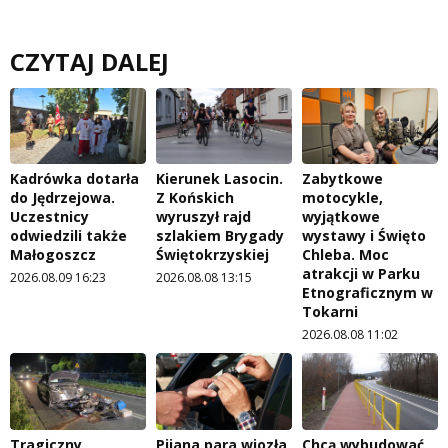
CZYTAJ DALEJ
Kadrówka dotarła
Kierunek Lasocin.
Zabytkowe
do Jędrzejowa.
Z Końskich
motocykle,
Uczestnicy
wyruszył rajd
wyjątkowe
odwiedzili także
szlakiem Brygady
wystawy i Święto
Małogoszcz
Świętokrzyskiej
Chleba. Moc
atrakcji w Parku
2026.08.09 16:23
2026.08.08 13:15
Etnograficznym w
Tokarni
2026.08.08 11:02
Tragiczny
Pijana para wiozła
Chcą wybudować