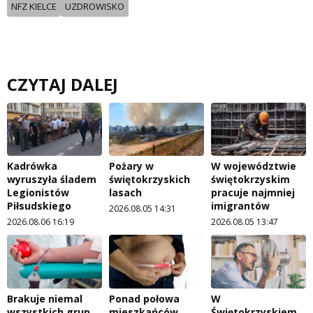
NFZ KIELCE
UZDROWISKO
CZYTAJ DALEJ
Kadrówka
Pożary w
W województwie
wyruszyła śladem
świętokrzyskich
świętokrzyskim
Legionistów
lasach
pracuje najmniej
Piłsudskiego
imigrantów
2026.08.05 14:31
2026.08.06 16:19
2026.08.05 13:47
Brakuje niemal
Ponad połowa
W
wszystkich grup
mieszkańców
Świętokrzyskiem