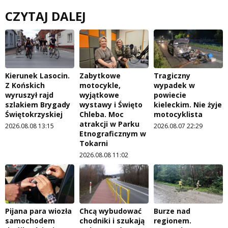
CZYTAJ DALEJ
Kierunek Lasocin.
Zabytkowe
Tragiczny
Z Końskich
motocykle,
wypadek w
wyruszył rajd
wyjątkowe
powiecie
szlakiem Brygady
wystawy i Święto
kieleckim. Nie żyje
Świętokrzyskiej
Chleba. Moc
motocyklista
atrakcji w Parku
2026.08.08 13:15
2026.08.07 22:29
Etnograficznym w
Tokarni
2026.08.08 11:02
Pijana para wiozła
Chcą wybudować
Burze nad
samochodem
chodniki i szukają
regionem.