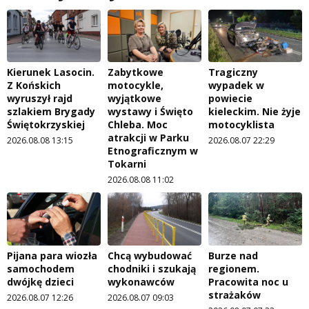
Kierunek Lasocin.
Zabytkowe
Tragiczny
Z Końskich
motocykle,
wypadek w
wyruszył rajd
wyjątkowe
powiecie
szlakiem Brygady
wystawy i Święto
kieleckim. Nie żyje
Świętokrzyskiej
Chleba. Moc
motocyklista
atrakcji w Parku
2026.08.08 13:15
2026.08.07 22:29
Etnograficznym w
Tokarni
2026.08.08 11:02
Pijana para wiozła
Chcą wybudować
Burze nad
samochodem
chodniki i szukają
regionem.
dwójkę dzieci
wykonawców
Pracowita noc u
strażaków
2026.08.07 12:26
2026.08.07 09:03