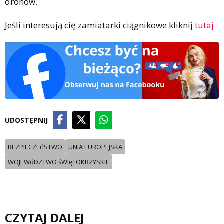
dronów.
Jeśli interesują cię zamiatarki ciągnikowe kliknij
tutaj
UDOSTĘPNIJ
BEZPIECZEńSTWO
UNIA EUROPEJSKA
WOJEWóDZTWO śWIęTOKRZYSKIE
CZYTAJ DALEJ