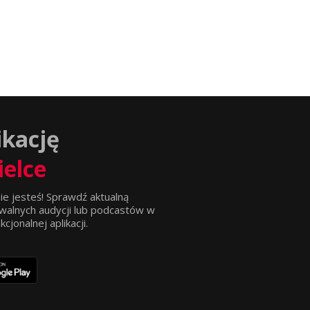
ikację
ielce
ie jesteś! Sprawdź aktualną
walnych audycji lub podcastów w
jonalnej aplikacji.