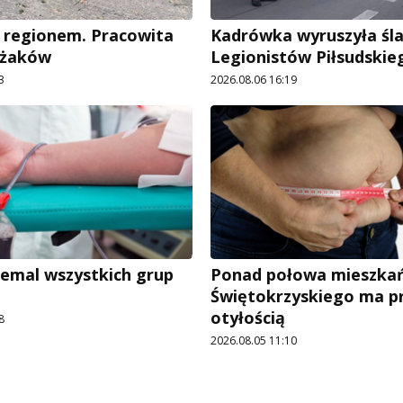
 regionem. Pracowita
Kadrówka wyruszyła śl
ażaków
Legionistów Piłsudskie
3
2026.08.06 16:19
iemal wszystkich grup
Ponad połowa mieszka
Świętokrzyskiego ma p
otyłością
8
2026.08.05 11:10