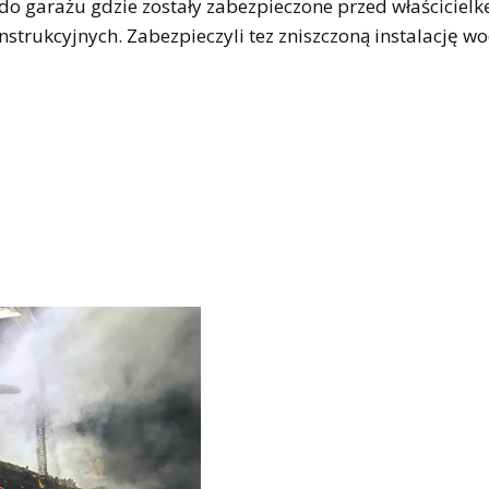
do garażu gdzie zostały zabezpieczone przed właścicielk
nstrukcyjnych. Zabezpieczyli tez zniszczoną instalację w