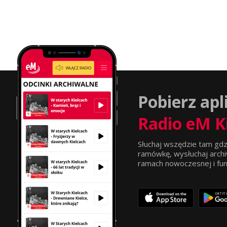
Pobierz apl
Radio eM K
Słuchaj wszędzie tam gdz
ramówkę, wysłuchaj archi
ramach nowoczesnej i funkc