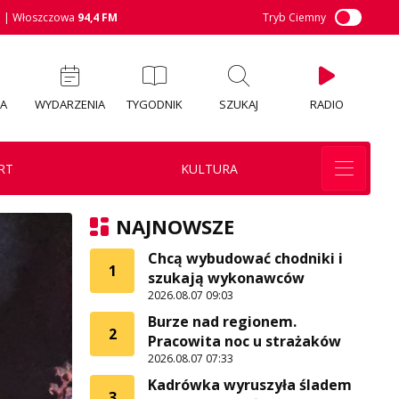
M
| Włoszczowa
94,4 FM
Tryb Ciemny
IA
WYDARZENIA
TYGODNIK
SZUKAJ
RADIO
RT
KULTURA
NAJNOWSZE
Chcą wybudować chodniki i
1
szukają wykonawców
2026.08.07 09:03
Burze nad regionem.
2
Pracowita noc u strażaków
2026.08.07 07:33
Kadrówka wyruszyła śladem
3