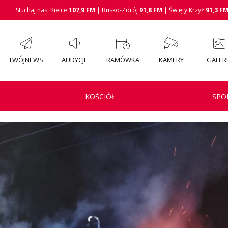
Słuchaj nas: Kielce
107,9 FM
| Busko-Zdrój
91,8 FM
| Święty Krzyż
91,3 F
TWÓJNEWS
AUDYCJE
RAMÓWKA
KAMERY
GALER
KOŚCIÓŁ
SPO