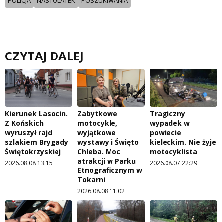
POLICJA
NASTOLATEK
POSZUKIWANIA
CZYTAJ DALEJ
Kierunek Lasocin.
Zabytkowe
Tragiczny
Z Końskich
motocykle,
wypadek w
wyruszył rajd
wyjątkowe
powiecie
szlakiem Brygady
wystawy i Święto
kieleckim. Nie żyje
Świętokrzyskiej
Chleba. Moc
motocyklista
atrakcji w Parku
2026.08.08 13:15
2026.08.07 22:29
Etnograficznym w
Tokarni
2026.08.08 11:02