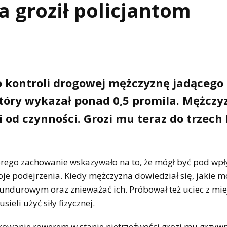
a groził policjantom
 kontroli drogowej mężczyznę jadącego
tóry wykazał ponad 0,5 promila. Mężczy
i od czynności. Grozi mu teraz do trzech 
którego zachowanie wskazywało na to, że mógł być pod w
woje podejrzenia. Kiedy mężczyzna dowiedział się, jakie 
mundurowym oraz znieważać ich. Próbował też uciec z mie
eli użyć siły fizycznej.
erowanie rowerem w stanie nietrzeźwości grozi mu grzyw