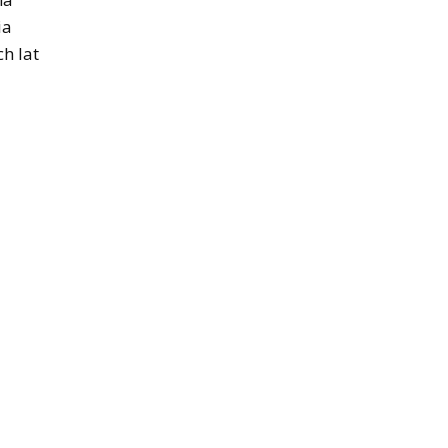
ia
h lat