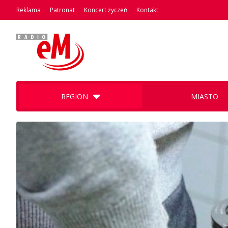
Reklama
Patronat
Koncert życzeń
Kontakt
REGION
MIASTO