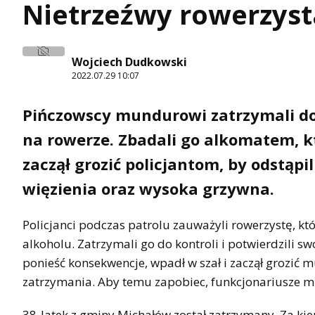
Nietrzeźwy rowerzyst
Wojciech Dudkowski
2022.07.29 10:07
Pińczowscy mundurowi zatrzymali do
na rowerze. Zbadali go alkomatem, k
zaczął grozić policjantom, by odstąpil
więzienia oraz wysoka grzywna.
Policjanci podczas patrolu zauważyli rowerzystę, 
alkoholu. Zatrzymali go do kontroli i potwierdzili s
ponieść konsekwencje, wpadł w szał i zaczął grozić 
zatrzymania. Aby temu zapobiec, funkcjonariusze musi
38-latek z gminy Michałów został zatrzymany. Za ki