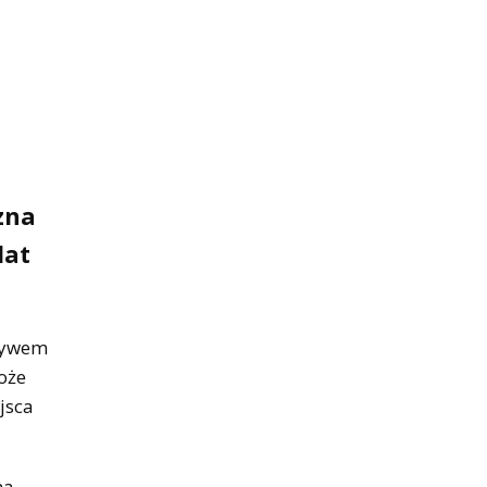
zna
lat
pływem
może
jsca
na