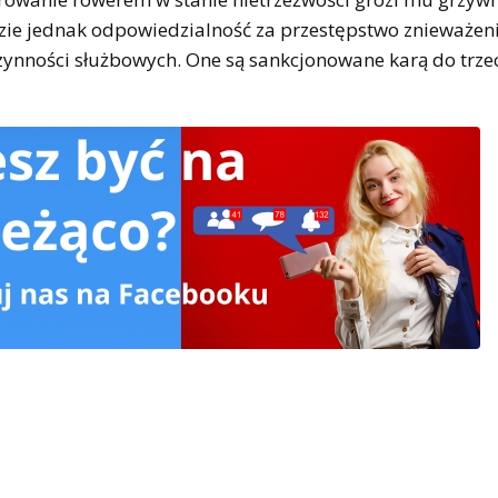
dzie jednak odpowiedzialność za przestępstwo znieważen
zynności służbowych. One są sankcjonowane karą do trzec