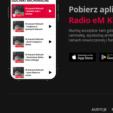
Pobierz apl
Radio eM K
Słuchaj wszędzie tam gdz
ramówkę, wysłuchaj archi
ramach nowoczesnej i funkc
AUDYCJE