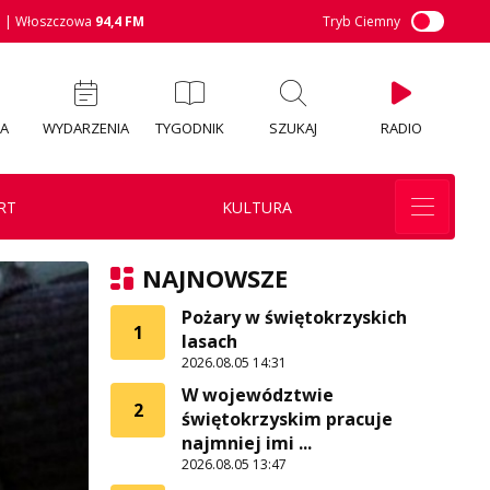
M
| Włoszczowa
94,4 FM
Tryb Ciemny
IA
WYDARZENIA
TYGODNIK
SZUKAJ
RADIO
RT
KULTURA
NAJNOWSZE
Pożary w świętokrzyskich
1
lasach
2026.08.05 14:31
W województwie
2
świętokrzyskim pracuje
najmniej imi ...
2026.08.05 13:47