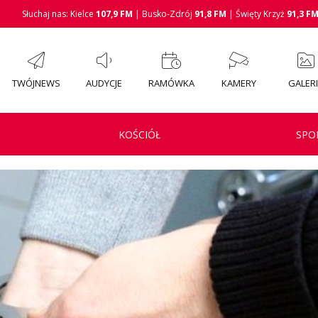
Słuchaj nas: Kielce
107,9 FM
| Busko-Zdrój
91,8 FM
| Święty Krzyż
91,3 F
TWÓJNEWS
AUDYCJE
RAMÓWKA
KAMERY
GALER
KOŚCIÓŁ
SPO