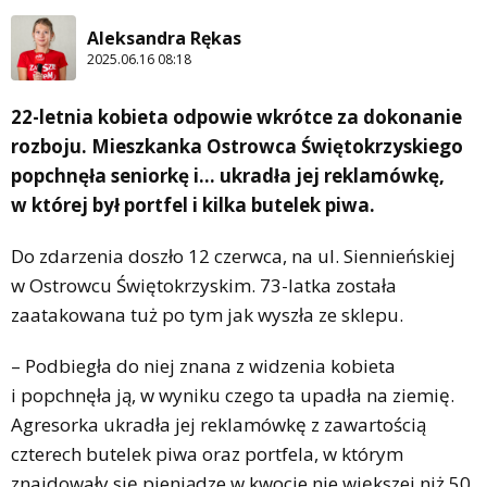
Aleksandra Rękas
2025.06.16 08:18
22-letnia kobieta odpowie wkrótce za dokonanie
rozboju. Mieszkanka Ostrowca Świętokrzyskiego
popchnęła seniorkę i… ukradła jej reklamówkę,
w której był portfel i kilka butelek piwa.
Do zdarzenia doszło 12 czerwca, na ul. Siennieńskiej
w Ostrowcu Świętokrzyskim. 73-latka została
zaatakowana tuż po tym jak wyszła ze sklepu.
– Podbiegła do niej znana z widzenia kobieta
i popchnęła ją, w wyniku czego ta upadła na ziemię.
Agresorka ukradła jej reklamówkę z zawartością
czterech butelek piwa oraz portfela, w którym
znajdowały się pieniądze w kwocie nie większej niż 50